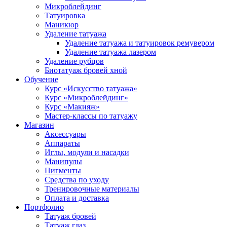
Микроблейдинг
Татуировка
Маникюр
Удаление татуажа
Удаление татуажа и татуировок ремувером
Удаление татуажа лазером
Удаление рубцов
Биотатуаж бровей хной
Обучение
Курс «Искусство татуажа»
Курс «Микроблейдинг»
Курс «Макияж»
Мастер-классы по татуажу
Магазин
Аксессуары
Аппараты
Иглы, модули и насадки
Манипулы
Пигменты
Средства по уходу
Тренировочные материалы
Оплата и доставка
Портфолио
Татуаж бровей
Татуаж глаз