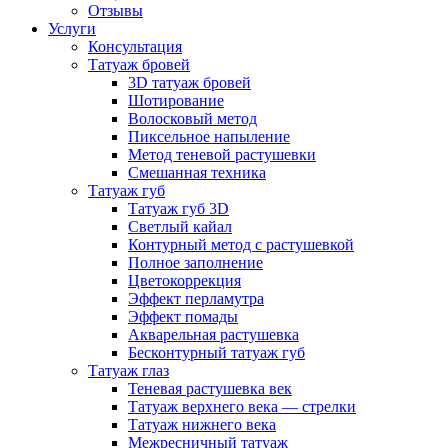
Отзывы
Услуги
Консультация
Татуаж бровей
3D татуаж бровей
Шотирование
Волосковый метод
Пиксельное напыление
Метод теневой растушевки
Смешанная техника
Татуаж губ
Татуаж губ 3D
Светлый кайал
Контурный метод с растушевкой
Полное заполнение
Цветокоррекция
Эффект перламутра
Эффект помады
Акварельная растушевка
Бесконтурный татуаж губ
Татуаж глаз
Теневая растушевка век
Татуаж верхнего века — стрелки
Татуаж нижнего века
Межресничный татуаж