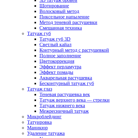
3D татуаж бровей
Шотирование
Волосковый метод
Пиксельное напыление
Метод теневой растушевки
Смешанная техника
Татуаж губ
Татуаж губ 3D
Светлый кайал
Контурный метод с растушевкой
Полное заполнение
Цветокоррекция
Эффект перламутра
Эффект помады
Акварельная растушевка
Бесконтурный татуаж губ
Татуаж глаз
Теневая растушевка век
Татуаж верхнего века — стрелки
Татуаж нижнего века
Межресничный татуаж
Микроблейдинг
Татуировка
Маникюр
Удаление татуажа