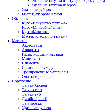
Удаление татуажа и татуировок ремувером
Удаление татуажа лазером
Удаление рубцов
Биотатуаж бровей хной
Обучение
Курс «Искусство татуажа»
Курс «Микроблейдинг»
Курс «Макияж»
Мастер-классы по татуажу
Магазин
Аксессуары
Аппараты
Иглы, модули и насадки
Манипулы
Пигменты
Средства по уходу
Тренировочные материалы
Оплата и доставка
Портфолио
Татуаж бровей
Татуаж глаз
Татуаж губ
Дизайн бровей
Татуировка
Удаление рубцов