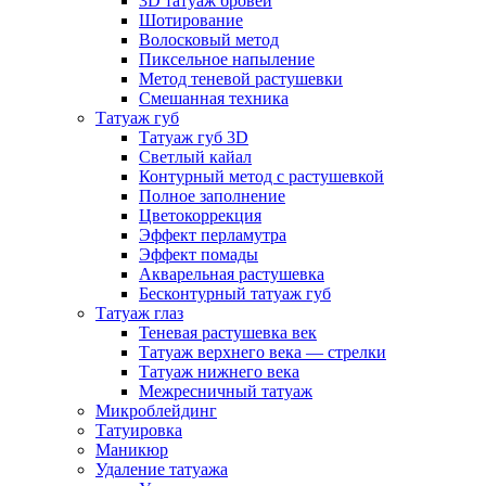
3D татуаж бровей
Шотирование
Волосковый метод
Пиксельное напыление
Метод теневой растушевки
Смешанная техника
Татуаж губ
Татуаж губ 3D
Светлый кайал
Контурный метод с растушевкой
Полное заполнение
Цветокоррекция
Эффект перламутра
Эффект помады
Акварельная растушевка
Бесконтурный татуаж губ
Татуаж глаз
Теневая растушевка век
Татуаж верхнего века — стрелки
Татуаж нижнего века
Межресничный татуаж
Микроблейдинг
Татуировка
Маникюр
Удаление татуажа