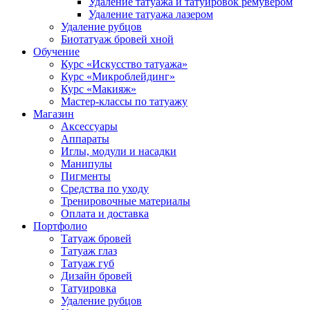
Удаление татуажа и татуировок ремувером
Удаление татуажа лазером
Удаление рубцов
Биотатуаж бровей хной
Обучение
Курс «Искусство татуажа»
Курс «Микроблейдинг»
Курс «Макияж»
Мастер-классы по татуажу
Магазин
Аксессуары
Аппараты
Иглы, модули и насадки
Манипулы
Пигменты
Средства по уходу
Тренировочные материалы
Оплата и доставка
Портфолио
Татуаж бровей
Татуаж глаз
Татуаж губ
Дизайн бровей
Татуировка
Удаление рубцов