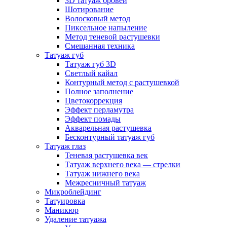
3D татуаж бровей
Шотирование
Волосковый метод
Пиксельное напыление
Метод теневой растушевки
Смешанная техника
Татуаж губ
Татуаж губ 3D
Светлый кайал
Контурный метод с растушевкой
Полное заполнение
Цветокоррекция
Эффект перламутра
Эффект помады
Акварельная растушевка
Бесконтурный татуаж губ
Татуаж глаз
Теневая растушевка век
Татуаж верхнего века — стрелки
Татуаж нижнего века
Межресничный татуаж
Микроблейдинг
Татуировка
Маникюр
Удаление татуажа