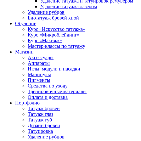
Удаление татуажа и татуировок ремувером
Удаление татуажа лазером
Удаление рубцов
Биотатуаж бровей хной
Обучение
Курс «Искусство татуажа»
Курс «Микроблейдинг»
Курс «Макияж»
Мастер-классы по татуажу
Магазин
Аксессуары
Аппараты
Иглы, модули и насадки
Манипулы
Пигменты
Средства по уходу
Тренировочные материалы
Оплата и доставка
Портфолио
Татуаж бровей
Татуаж глаз
Татуаж губ
Дизайн бровей
Татуировка
Удаление рубцов