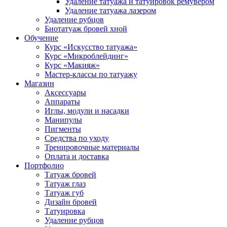
Удаление татуажа и татуировок ремувером
Удаление татуажа лазером
Удаление рубцов
Биотатуаж бровей хной
Обучение
Курс «Искусство татуажа»
Курс «Микроблейдинг»
Курс «Макияж»
Мастер-классы по татуажу
Магазин
Аксессуары
Аппараты
Иглы, модули и насадки
Манипулы
Пигменты
Средства по уходу
Тренировочные материалы
Оплата и доставка
Портфолио
Татуаж бровей
Татуаж глаз
Татуаж губ
Дизайн бровей
Татуировка
Удаление рубцов