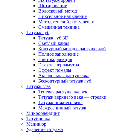
3D татуаж бровей
Шотирование
Волосковый метод
Пиксельное напыление
Метод теневой растушевки
Смешанная техника
Татуаж губ
Татуаж губ 3D
Светлый кайал
Контурный метод с растушевкой
Полное заполнение
Цветокоррекция
Эффект перламутра
Эффект помады
Акварельная растушевка
Бесконтурный татуаж губ
Татуаж глаз
Теневая растушевка век
Татуаж верхнего века — стрелки
Татуаж нижнего века
Межресничный татуаж
Микроблейдинг
Татуировка
Маникюр
Удаление татуажа