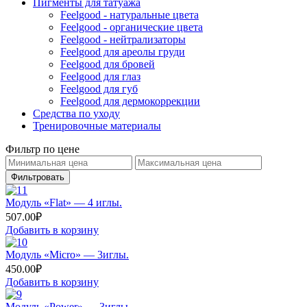
Пигменты для татуажа
Feelgood - натуральные цвета
Feelgood - органические цвета
Feelgood - нейтрализаторы
Feelgood для ареолы груди
Feelgood для бровей
Feelgood для глаз
Feelgood для губ
Feelgood для дермокоррекции
Средства по уходу
Тренировочные материалы
Фильтр по цене
Фильтровать
Модуль «Flat» — 4 иглы.
507.00
₽
Добавить в корзину
Модуль «Micro» — 3иглы.
450.00
₽
Добавить в корзину
Модуль «Power» — 3иглы.