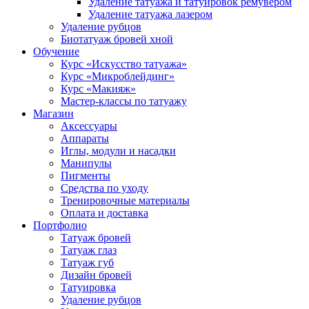
Удаление татуажа и татуировок ремувером
Удаление татуажа лазером
Удаление рубцов
Биотатуаж бровей хной
Обучение
Курс «Искусство татуажа»
Курс «Микроблейдинг»
Курс «Макияж»
Мастер-классы по татуажу
Магазин
Аксессуары
Аппараты
Иглы, модули и насадки
Манипулы
Пигменты
Средства по уходу
Тренировочные материалы
Оплата и доставка
Портфолио
Татуаж бровей
Татуаж глаз
Татуаж губ
Дизайн бровей
Татуировка
Удаление рубцов