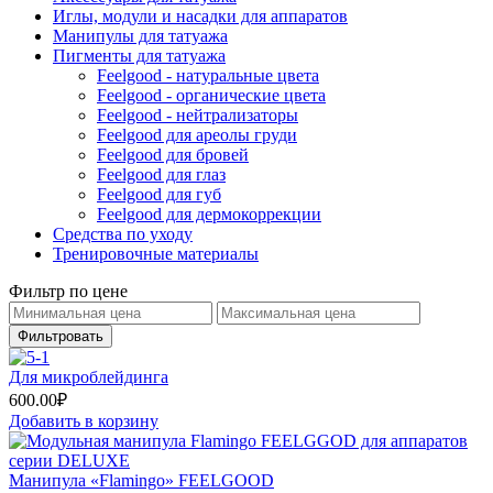
Иглы, модули и насадки для аппаратов
Манипулы для татуажа
Пигменты для татуажа
Feelgood - натуральные цвета
Feelgood - органические цвета
Feelgood - нейтрализаторы
Feelgood для ареолы груди
Feelgood для бровей
Feelgood для глаз
Feelgood для губ
Feelgood для дермокоррекции
Средства по уходу
Тренировочные материалы
Фильтр по цене
Фильтровать
Для микроблейдинга
600.00
₽
Добавить в корзину
Манипула «Flamingo» FEELGOOD