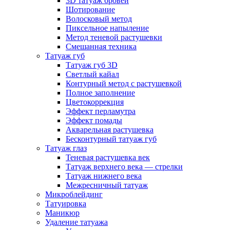
3D татуаж бровей
Шотирование
Волосковый метод
Пиксельное напыление
Метод теневой растушевки
Смешанная техника
Татуаж губ
Татуаж губ 3D
Светлый кайал
Контурный метод с растушевкой
Полное заполнение
Цветокоррекция
Эффект перламутра
Эффект помады
Акварельная растушевка
Бесконтурный татуаж губ
Татуаж глаз
Теневая растушевка век
Татуаж верхнего века — стрелки
Татуаж нижнего века
Межресничный татуаж
Микроблейдинг
Татуировка
Маникюр
Удаление татуажа