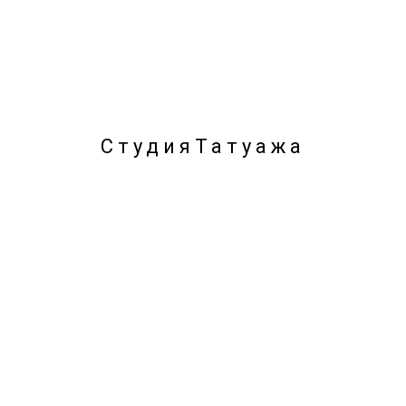
б
дите все этапы процедуры.
Студия
Татуажа
)