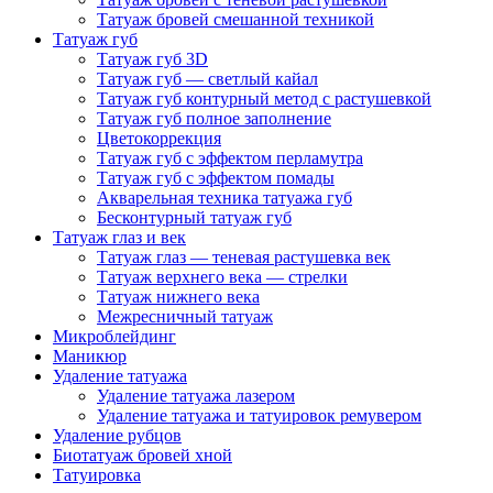
Татуаж бровей смешанной техникой
Татуаж губ
Татуаж губ 3D
Татуаж губ — светлый кайал
Татуаж губ контурный метод с растушевкой
Татуаж губ полное заполнение
Цветокоррекция
Татуаж губ с эффектом перламутра
Татуаж губ с эффектом помады
Акварельная техника татуажа губ
Бесконтурный татуаж губ
Татуаж глаз и век
Татуаж глаз — теневая растушевка век
Татуаж верхнего века — стрелки
Татуаж нижнего века
Межресничный татуаж
Микроблейдинг
Маникюр
Удаление татуажа
Удаление татуажа лазером
Удаление татуажа и татуировок ремувером
Удаление рубцов
Биотатуаж бровей хной
Татуировка