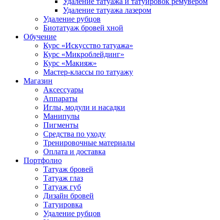
Удаление татуажа и татуировок ремувером
Удаление татуажа лазером
Удаление рубцов
Биотатуаж бровей хной
Обучение
Курс «Искусство татуажа»
Курс «Микроблейдинг»
Курс «Макияж»
Мастер-классы по татуажу
Магазин
Аксессуары
Аппараты
Иглы, модули и насадки
Манипулы
Пигменты
Средства по уходу
Тренировочные материалы
Оплата и доставка
Портфолио
Татуаж бровей
Татуаж глаз
Татуаж губ
Дизайн бровей
Татуировка
Удаление рубцов