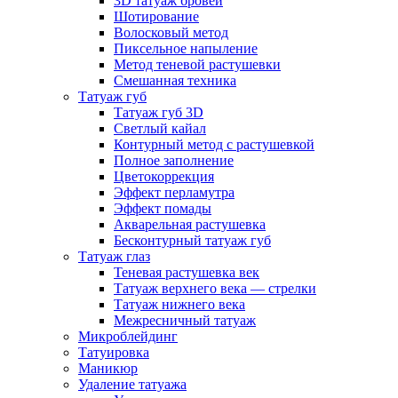
3D татуаж бровей
Шотирование
Волосковый метод
Пиксельное напыление
Метод теневой растушевки
Смешанная техника
Татуаж губ
Татуаж губ 3D
Светлый кайал
Контурный метод с растушевкой
Полное заполнение
Цветокоррекция
Эффект перламутра
Эффект помады
Акварельная растушевка
Бесконтурный татуаж губ
Татуаж глаз
Теневая растушевка век
Татуаж верхнего века — стрелки
Татуаж нижнего века
Межресничный татуаж
Микроблейдинг
Татуировка
Маникюр
Удаление татуажа