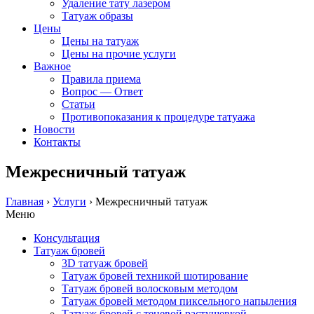
Удаление тату лазером
Татуаж образы
Цены
Цены на татуаж
Цены на прочие услуги
Важное
Правила приема
Вопрос — Ответ
Статьи
Противопоказания к процедуре татуажа
Новости
Контакты
Межресничный татуаж
Главная
›
Услуги
›
Межресничный татуаж
Меню
Консультация
Татуаж бровей
3D татуаж бровей
Татуаж бровей техникой шотирование
Татуаж бровей волосковым методом
Татуаж бровей методом пиксельного напыления
Татуаж бровей с теневой растушевкой