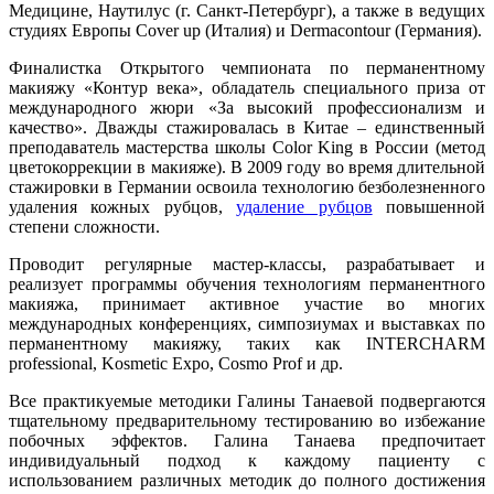
Медицине, Наутилус (г. Санкт-Петербург), а также в ведущих
студиях Европы Cover up (Италия) и Dermacontour (Германия).
Финалистка Открытого чемпионата по перманентному
макияжу «Контур века», обладатель специального приза от
международного жюри «За высокий профессионализм и
качество». Дважды стажировалась в Китае – единственный
преподаватель мастерства школы Color King в России (метод
цветокоррекции в макияже). В 2009 году во время длительной
стажировки в Германии освоила технологию безболезненного
удаления кожных рубцов,
удаление рубцов
повышенной
степени сложности.
Проводит регулярные мастер-классы, разрабатывает и
реализует программы обучения технологиям перманентного
макияжа, принимает активное участие во многих
международных конференциях, симпозиумах и выставках по
перманентному макияжу, таких как INTERCHARM
professional, Kosmetic Expo, Cosmo Prof и др.
Все практикуемые методики Галины Танаевой подвергаются
тщательному предварительному тестированию во избежание
побочных эффектов. Галина Танаева предпочитает
индивидуальный подход к каждому пациенту с
использованием различных методик до полного достижения