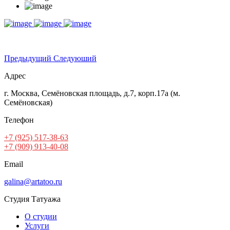
Предыдущий
Следуюший
Адрес
г. Москва, Семёновская площадь, д.7, корп.17а (м.
Семёновская)
Телефон
+7 (925) 517-38-63
+7 (909) 913-40-08
Email
galina@artatoo.ru
Студия Татуажа
О студии
Услуги