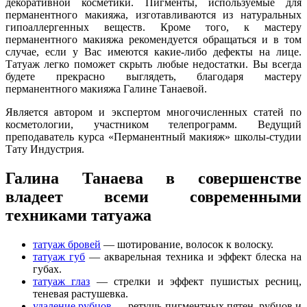
декоративной косметики. Пигменты, используемые для
перманентного макияжа, изготавливаются из натуральных
гипоаллергенных веществ. Кроме того, к мастеру
перманентного макияжа рекомендуется обращаться и в том
случае, если у Вас имеются какие-либо дефекты на лице.
Татуаж легко поможет скрыть любые недостатки. Вы всегда
будете прекрасно выглядеть, благодаря мастеру
перманентного макияжа Галине Танаевой.
Является автором и экспертом многочисленных статей по
косметологии, участником телепрограмм. Ведущий
преподаватель курса «Перманентный макияж» школы-студии
Тату Индустрия.
Галина Танаева в совершенстве
владеет всеми современными
техниками татуажа
татуаж бровей
— шотирование, волосок к волоску.
татуаж губ
— акварельная техника и эффект блеска на
губах.
татуаж глаз
— стрелки и эффект пушистых ресниц,
теневая растушевка.
удаление рубцов
— ретушь пигментных пятен, рубцов и