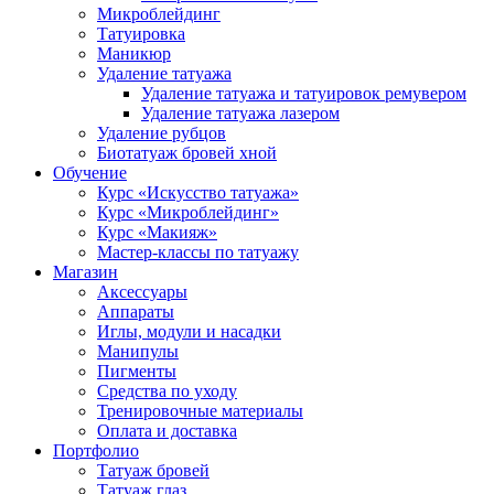
Микроблейдинг
Татуировка
Маникюр
Удаление татуажа
Удаление татуажа и татуировок ремувером
Удаление татуажа лазером
Удаление рубцов
Биотатуаж бровей хной
Обучение
Курс «Искусство татуажа»
Курс «Микроблейдинг»
Курс «Макияж»
Мастер-классы по татуажу
Магазин
Аксессуары
Аппараты
Иглы, модули и насадки
Манипулы
Пигменты
Средства по уходу
Тренировочные материалы
Оплата и доставка
Портфолио
Татуаж бровей
Татуаж глаз