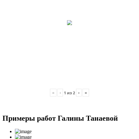
«
‹
›
»
1
из
2
Примеры работ Галины Танаевой