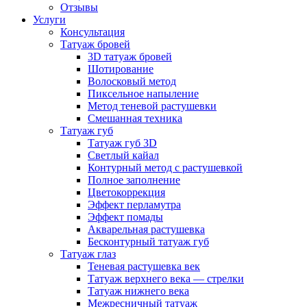
Отзывы
Услуги
Консультация
Татуаж бровей
3D татуаж бровей
Шотирование
Волосковый метод
Пиксельное напыление
Метод теневой растушевки
Смешанная техника
Татуаж губ
Татуаж губ 3D
Светлый кайал
Контурный метод с растушевкой
Полное заполнение
Цветокоррекция
Эффект перламутра
Эффект помады
Акварельная растушевка
Бесконтурный татуаж губ
Татуаж глаз
Теневая растушевка век
Татуаж верхнего века — стрелки
Татуаж нижнего века
Межресничный татуаж