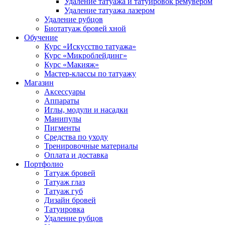
Удаление татуажа и татуировок ремувером
Удаление татуажа лазером
Удаление рубцов
Биотатуаж бровей хной
Обучение
Курс «Искусство татуажа»
Курс «Микроблейдинг»
Курс «Макияж»
Мастер-классы по татуажу
Магазин
Аксессуары
Аппараты
Иглы, модули и насадки
Манипулы
Пигменты
Средства по уходу
Тренировочные материалы
Оплата и доставка
Портфолио
Татуаж бровей
Татуаж глаз
Татуаж губ
Дизайн бровей
Татуировка
Удаление рубцов