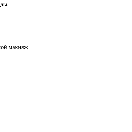
ады.
ной макияж