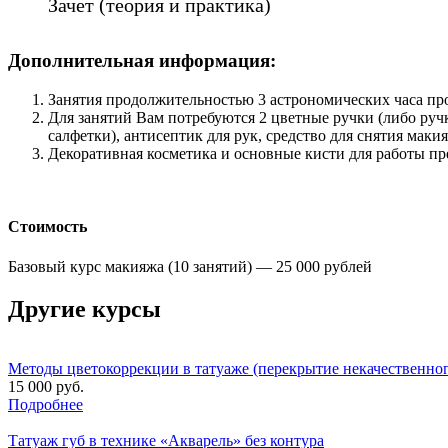
Зачет (теория и практика)
Дополнительная информация:
Занятия продолжительностью 3 астрономических часа про
Для занятий Вам потребуются 2 цветные ручки (либо ручк
салфетки), антисептик для рук, средство для снятия маки
Декоративная косметика и основные кисти для работы пр
Стоимость
Базовый курс макияжа (10 занятий) —
25 000 рублей
Другие курсы
Методы цветокоррекции в татуаже (перекрытие некачественног
15 000 руб.
Подробнее
Татуаж губ в технике «Акварель» без контура