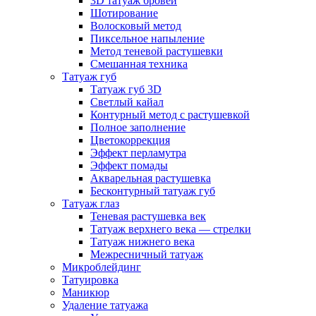
3D татуаж бровей
Шотирование
Волосковый метод
Пиксельное напыление
Метод теневой растушевки
Смешанная техника
Татуаж губ
Татуаж губ 3D
Светлый кайал
Контурный метод с растушевкой
Полное заполнение
Цветокоррекция
Эффект перламутра
Эффект помады
Акварельная растушевка
Бесконтурный татуаж губ
Татуаж глаз
Теневая растушевка век
Татуаж верхнего века — стрелки
Татуаж нижнего века
Межресничный татуаж
Микроблейдинг
Татуировка
Маникюр
Удаление татуажа