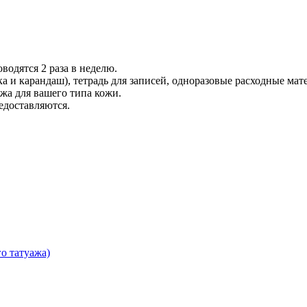
водятся 2 раза в неделю.
а и карандаш), тетрадь для записей, одноразовые расходные ма
яжа для вашего типа кожи.
едоставляются.
о татуажа)