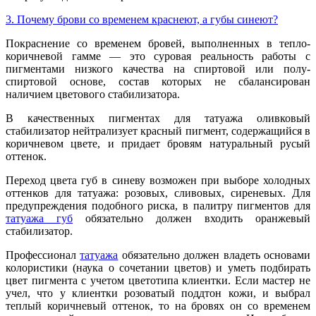
3. Почему брови со временем краснеют, а губы синеют?
Покраснение со временем бровей, выполненных в тепло-
коричневой гамме — это суровая реальность работы с
пигментами низкого качества на спиртовой или полу-
спиртовой основе, состав которых не сбалансирован
наличием цветового стабилизатора.
В качественных пигментах для татуажа оливковый
стабилизатор нейтрализует красный пигмент, содержащийся в
коричневом цвете, и придает бровям натуральный русый
оттенок.
Переход цвета губ в синеву возможен при выборе холодных
оттенков для татуажа: розовых, сливовых, сиреневых. Для
предупреждения подобного риска, в палитру пигментов для
татуажа губ
обязательно должен входить оранжевый
стабилизатор.
Профессионал
татуажа
обязательно должен владеть основами
колористики (наука о сочетании цветов) и уметь подбирать
цвет пигмента с учетом цветотипа клиентки. Если мастер не
учел, что у клиентки розоватый поддтон кожи, и выбрал
теплый коричневый оттенок, то на бровях он со временем