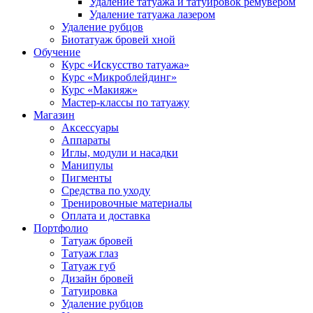
Удаление татуажа и татуировок ремувером
Удаление татуажа лазером
Удаление рубцов
Биотатуаж бровей хной
Обучение
Курс «Искусство татуажа»
Курс «Микроблейдинг»
Курс «Макияж»
Мастер-классы по татуажу
Магазин
Аксессуары
Аппараты
Иглы, модули и насадки
Манипулы
Пигменты
Средства по уходу
Тренировочные материалы
Оплата и доставка
Портфолио
Татуаж бровей
Татуаж глаз
Татуаж губ
Дизайн бровей
Татуировка
Удаление рубцов