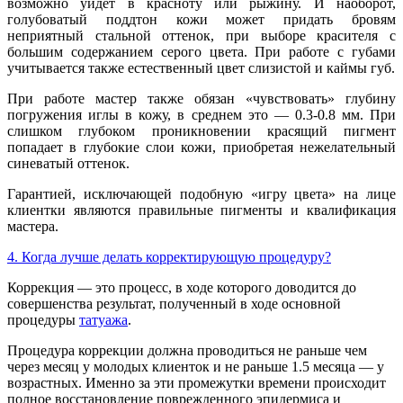
возможно уйдет в красноту или рыжину. И наоборот,
голубоватый поддтон кожи может придать бровям
неприятный стальной оттенок, при выборе красителя с
большим содержанием серого цвета. При работе с губами
учитывается также естественный цвет слизистой и каймы губ.
При работе мастер также обязан «чувствовать» глубину
погружения иглы в кожу, в среднем это — 0.3-0.8 мм. При
слишком глубоком проникновении красящий пигмент
попадает в глубокие слои кожи, приобретая нежелательный
синеватый оттенок.
Гарантией, исключающей подобную «игру цвета» на лице
клиентки являются правильные пигменты и квалификация
мастера.
4. Когда лучше делать корректирующую процедуру?
Коррекция — это процесс, в ходе которого доводится до
совершенства результат, полученный в ходе основной
процедуры
татуажа
.
Процедура коррекции должна проводиться не раньше чем
через месяц у молодых клиенток и не раньше 1.5 месяца — у
возрастных. Именно за эти промежутки времени происходит
полное восстановление поврежденного эпидермиса и