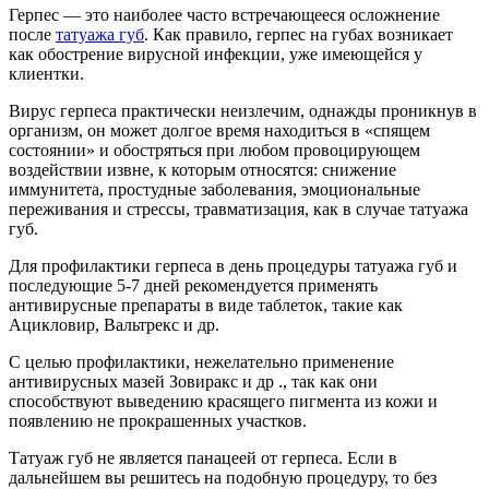
Герпес — это наиболее часто встречающееся осложнение
после
татуажа губ
. Как правило, герпес на губах возникает
как обострение вирусной инфекции, уже имеющейся у
клиентки.
Вирус герпеса практически неизлечим, однажды проникнув в
организм, он может долгое время находиться в «спящем
состоянии» и обостряться при любом провоцирующем
воздействии извне, к которым относятся: снижение
иммунитета, простудные заболевания, эмоциональные
переживания и стрессы, травматизация, как в случае татуажа
губ.
Для профилактики герпеса в день процедуры татуажа губ и
последующие 5-7 дней рекомендуется применять
антивирусные препараты в виде таблеток, такие как
Ацикловир, Вальтрекс и др.
С целью профилактики, нежелательно применение
антивирусных мазей Зовиракс и др ., так как они
способствуют выведению красящего пигмента из кожи и
появлению не прокрашенных участков.
Татуаж губ не является панацеей от герпеса. Если в
дальнейшем вы решитесь на подобную процедуру, то без