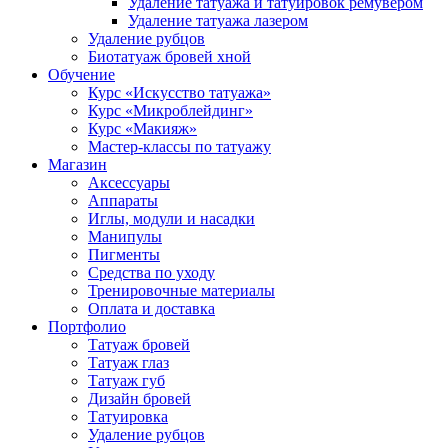
Удаление татуажа и татуировок ремувером
Удаление татуажа лазером
Удаление рубцов
Биотатуаж бровей хной
Обучение
Курс «Искусство татуажа»
Курс «Микроблейдинг»
Курс «Макияж»
Мастер-классы по татуажу
Магазин
Аксессуары
Аппараты
Иглы, модули и насадки
Манипулы
Пигменты
Средства по уходу
Тренировочные материалы
Оплата и доставка
Портфолио
Татуаж бровей
Татуаж глаз
Татуаж губ
Дизайн бровей
Татуировка
Удаление рубцов