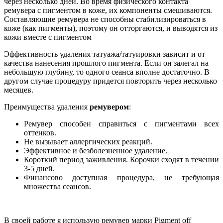
через несколько дней. Во время физического контакта
ремувера c пигментом в коже, их компоненты смешиваются.
Составляющие ремувера не способны стабилизироваться в
коже (как пигменты), поэтому он отторгаются, и выводятся из
кожи вместе с пигментом
Эффективность удаления татуажа/татуировки зависит и от
качества нанесения прошлого пигмента. Если он залегал на
небольшую глубину, то одного сеанса вполне достаточно. В
другом случае процедуру придется повторить через несколько
месяцев.
Преимущества удаления
ремувером
:
Ремувер способен справиться с пигментами всех
оттенков.
Не вызывает аллергических реакций.
Эффективное и безболезненное удаление.
Короткий период заживления. Корочки сходят в течении
3-5 дней.
Финансово доступная процедура, не требующая
множества сеансов.
В своей работе я использую ремувер марки Pigment off