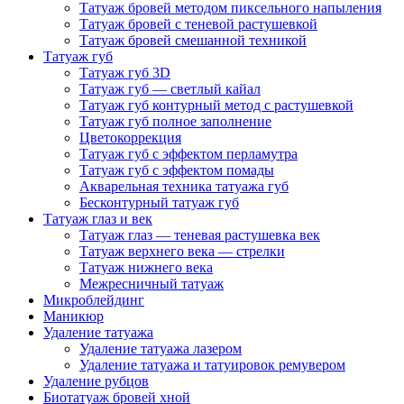
Татуаж бровей методом пиксельного напыления
Татуаж бровей с теневой растушевкой
Татуаж бровей смешанной техникой
Татуаж губ
Татуаж губ 3D
Татуаж губ — светлый кайал
Татуаж губ контурный метод с растушевкой
Татуаж губ полное заполнение
Цветокоррекция
Татуаж губ с эффектом перламутра
Татуаж губ с эффектом помады
Акварельная техника татуажа губ
Бесконтурный татуаж губ
Татуаж глаз и век
Татуаж глаз — теневая растушевка век
Татуаж верхнего века — стрелки
Татуаж нижнего века
Межресничный татуаж
Микроблейдинг
Маникюр
Удаление татуажа
Удаление татуажа лазером
Удаление татуажа и татуировок ремувером
Удаление рубцов
Биотатуаж бровей хной