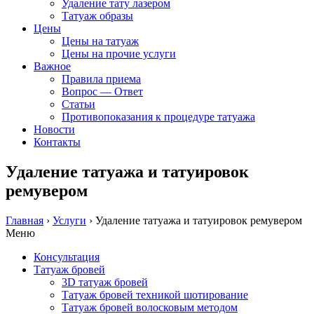
Удаление тату лазером
Татуаж образы
Цены
Цены на татуаж
Цены на прочие услуги
Важное
Правила приема
Вопрос — Ответ
Статьи
Противопоказания к процедуре татуажа
Новости
Контакты
Удаление татуажа и татуировок
ремувером
Главная
›
Услуги
›
Удаление татуажа и татуировок ремувером
Меню
Консультация
Татуаж бровей
3D татуаж бровей
Татуаж бровей техникой шотирование
Татуаж бровей волосковым методом