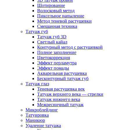
3D татуаж бровей
Шотирование
Волосковый метод
Пиксельное напыление
Метод теневой растушевки
Смешанная техника
Татуаж губ
Татуаж губ 3D
Светлый кайал
Контурный метод с растушевкой
Полное заполнение
Цветокоррекция
Эффект перламутра
Эффект помады
Акварельная растушевка
Бесконтурный татуаж губ
Татуаж глаз
Теневая растушевка век
Татуаж верхнего века — стрелки
Татуаж нижнего века
Межресничный татуаж
Микроблейдинг
Татуировка
Маникюр
Удаление татуажа