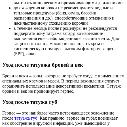
вытирать лицо легкими промакивающими движениями
до схождения корочки не рекомендуются водные и
тепловые процедуры (баня, сауна, бассейн,
распаривания и др.), способствующие отмоканию и
насильственному схождению корочки
в течение месяца после процедуры не рекомендуется
подвергать зону татуажа загару, во избежание
выцветания еще слабо закрепившегося пигмента. Для
защиты от солнца можно использовать крем и
гигиеническую помаду с высоким фактором защиты
(SPF), очки
Уход после татуажа бровей и век
Брови и веки – зоны, которые не требует ухода с применением
специальных кремов и мазей. В период заживления следует
ограничить использование декоративной косметики. Татуаж
бровей и век не провоцирует герпес.
Уход после татужа губ
Герпес — это наиболее часто встречающееся осложнение
после
татуажа губ
. Как правило, герпес на губах возникает
как обострение вирусной инфекции, уже имеющейся у