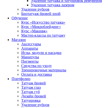
Удаление татуажа и татуировок ремувером
Удаление татуажа лазером
Удаление рубцов
Биотатуаж бровей хной
Обучение
Курс «Искусство татуажа»
Курс «Микроблейдинг»
Курс «Макияж»
Мастер-классы по татуажу
Магазин
Аксессуары
Аппараты
Иглы, модули и насадки
Манипулы
Пигменты
Средства по уходу
Тренировочные материалы
Оплата и доставка
Портфолио
Татуаж бровей
Татуаж глаз
Татуаж губ
Дизайн бровей
Татуировка
Удаление рубцов