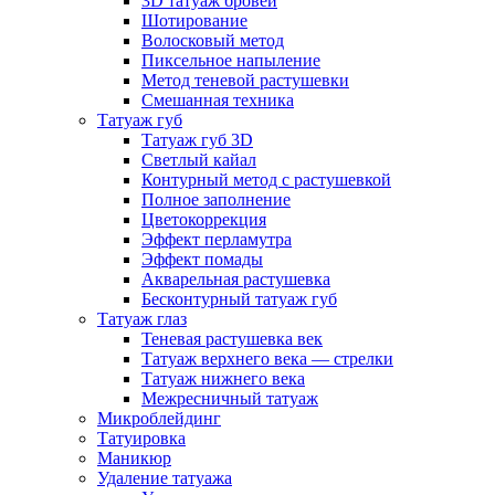
3D татуаж бровей
Шотирование
Волосковый метод
Пиксельное напыление
Метод теневой растушевки
Смешанная техника
Татуаж губ
Татуаж губ 3D
Светлый кайал
Контурный метод с растушевкой
Полное заполнение
Цветокоррекция
Эффект перламутра
Эффект помады
Акварельная растушевка
Бесконтурный татуаж губ
Татуаж глаз
Теневая растушевка век
Татуаж верхнего века — стрелки
Татуаж нижнего века
Межресничный татуаж
Микроблейдинг
Татуировка
Маникюр
Удаление татуажа