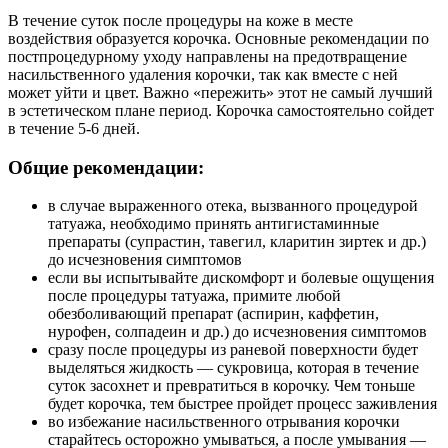
В течение суток после процедуры на коже в месте
воздействия образуется корочка. Основные рекомендации по
постпроцедурному уходу направлены на предотвращение
насильственного удаления корочки, так как вместе с ней
может уйти и цвет. Важно «пережить» этот не самый лучший
в эстетическом плане период. Корочка самостоятельно сойдет
в течение 5-6 дней.
Общие рекомендации:
в случае выраженного отека, вызванного процедурой
татуажа, необходимо принять антигистаминные
препараты (супрастин, тавегил, кларитин зиртек и др.)
до исчезновения симптомов
если вы испытывайте дискомфорт и болевые ощущения
после процедуры татуажа, примите любой
обезболивающий препарат (аспирин, каффетин,
нурофен, солпадеин и др.) до исчезновения симптомов
сразу после процедуры из раневой поверхности будет
выделяться жидкость — сукровица, которая в течение
суток засохнет и превратиться в корочку. Чем тоньше
будет корочка, тем быстрее пройдет процесс заживления
во избежание насильственного отрывания корочки
старайтесь осторожно умываться, а после умывания —