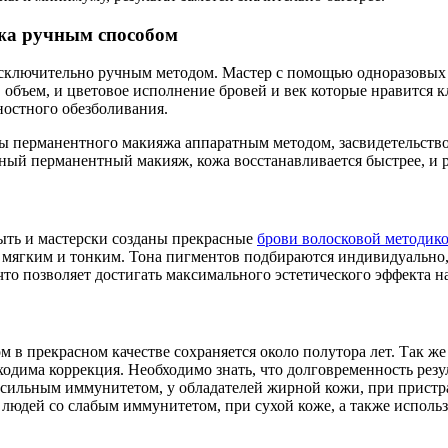
жа ручным способом
сключительно ручным методом. Мастер с помощью одноразовых 
, объем, и цветовое исполнение бровей и век которые нравится
ностного обезболивания.
 перманентного макияжа аппаратным методом, засвидетельствов
ный перманентный макияж, кожа восстанавливается быстрее, и р
ть и мастерски созданы прекрасные
брови волосковой методик
, мягким и тонким. Тона пигментов подбираются индивидуально
что позволяет достигать максимального эстетического эффекта н
в прекрасном качестве сохраняется около полутора лет. Так ж
ходима коррекция. Необходимо знать, что долговременность резу
с сильным иммунитетом, у обладателей жирной кожи, при прист
и людей со слабым иммунитетом, при сухой коже, а также исполь