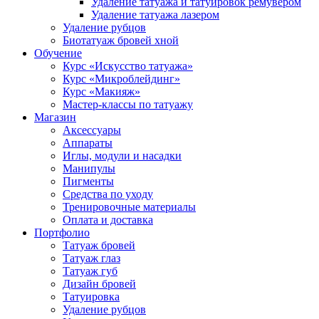
Удаление татуажа и татуировок ремувером
Удаление татуажа лазером
Удаление рубцов
Биотатуаж бровей хной
Обучение
Курс «Искусство татуажа»
Курс «Микроблейдинг»
Курс «Макияж»
Мастер-классы по татуажу
Магазин
Аксессуары
Аппараты
Иглы, модули и насадки
Манипулы
Пигменты
Средства по уходу
Тренировочные материалы
Оплата и доставка
Портфолио
Татуаж бровей
Татуаж глаз
Татуаж губ
Дизайн бровей
Татуировка
Удаление рубцов