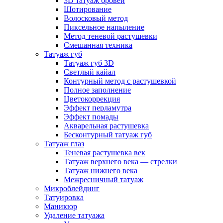
3D татуаж бровей
Шотирование
Волосковый метод
Пиксельное напыление
Метод теневой растушевки
Смешанная техника
Татуаж губ
Татуаж губ 3D
Светлый кайал
Контурный метод с растушевкой
Полное заполнение
Цветокоррекция
Эффект перламутра
Эффект помады
Акварельная растушевка
Бесконтурный татуаж губ
Татуаж глаз
Теневая растушевка век
Татуаж верхнего века — стрелки
Татуаж нижнего века
Межресничный татуаж
Микроблейдинг
Татуировка
Маникюр
Удаление татуажа