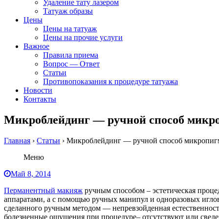
Удаление тату лазером
Татуаж образы
Цены
Цены на татуаж
Цены на прочие услуги
Важное
Правила приема
Вопрос — Ответ
Статьи
Противопоказания к процедуре татуажа
Новости
Контакты
Микроблейдинг — ручной способ микро
Главная
›
Статьи
›
Микроблейдинг — ручной способ микропигм
Меню
Май 8, 2014
Перманентный макияж
ручным способом – эстетическая проце
аппаратами, а с помощью ручных манипул и одноразовых иглов
сделанного ручным методом — непревзойденная естественност
болезненные ощущения при процедуре– отсутствуют или сведен