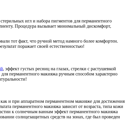
стерильных игл и набора пигментов для перманентного
 клиенту. Процедура вызывает минимальный дискомфорт,
али тот факт, что ручной метод намного более комфортен.
езультат поражает своей естественностью!
ой
, эффект густых ресниц на глазах, стрелки с растушевкой
, для перманентного макияжа ручным способом характерно
атуральности!
е как и при аппаратном перманентном макияже для достижения
льтата перманентного макияжа зависит от возраста, типа кожи
растии к солнечным ваннам эффект перманентного макияжа
зовании солнцезащитных средств на зонах, где был проведен