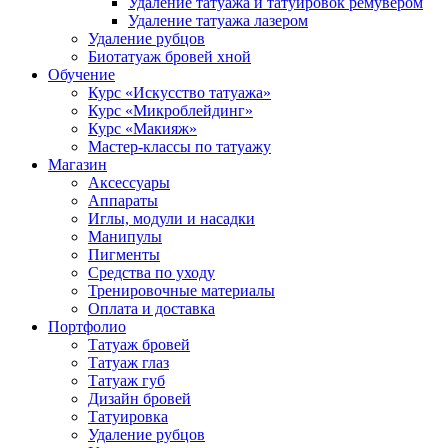
Удаление татуажа и татуировок ремувером
Удаление татуажа лазером
Удаление рубцов
Биотатуаж бровей хной
Обучение
Курс «Искусство татуажа»
Курс «Микроблейдинг»
Курс «Макияж»
Мастер-классы по татуажу
Магазин
Аксессуары
Аппараты
Иглы, модули и насадки
Манипулы
Пигменты
Средства по уходу
Тренировочные материалы
Оплата и доставка
Портфолио
Татуаж бровей
Татуаж глаз
Татуаж губ
Дизайн бровей
Татуировка
Удаление рубцов