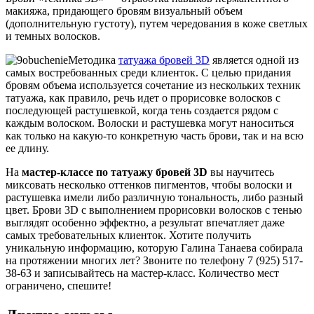
макияжа, придающего бровям визуальный объем
(дополнительную густоту), путем чередования в коже светлых
и темных волосков.
Методика
татуажа бровей 3D
является одной из
самых востребованных среди клиенток. С целью придания
бровям объема используется сочетание из нескольких техник
татуажа, как правило, речь идет о прорисовке волосков с
последующей растушевкой, когда тень создается рядом с
каждым волоском. Волоски и растушевка могут наноситься
как только на какую-то конкретную часть брови, так и на всю
ее длину.
На
мастер-классе по татуажу бровей 3D
вы научитесь
миксовать несколько оттенков пигментов, чтобы волоски и
растушевка имели либо различную тональность, либо разный
цвет. Брови 3D с выполнением прорисовки волосков с тенью
выглядят особенно эффектно, а результат впечатляет даже
самых требовательных клиенток. Хотите получить
уникальную информацию, которую Галина Танаева собирала
на протяжении многих лет? Звоните по телефону 7 (925) 517-
38-63 и записывайтесь на мастер-класс. Количество мест
ограничено, спешите!