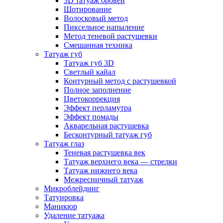
3D татуаж бровей
Шотирование
Волосковый метод
Пиксельное напыление
Метод теневой растушевки
Смешанная техника
Татуаж губ
Татуаж губ 3D
Светлый кайал
Контурный метод с растушевкой
Полное заполнение
Цветокоррекция
Эффект перламутра
Эффект помады
Акварельная растушевка
Бесконтурный татуаж губ
Татуаж глаз
Теневая растушевка век
Татуаж верхнего века — стрелки
Татуаж нижнего века
Межресничный татуаж
Микроблейдинг
Татуировка
Маникюр
Удаление татуажа