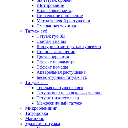
3D татуаж бровей
Шотирование
Волосковый метод
Пиксельное напыление
Метод теневой растушевки
Смешанная техника
Татуаж губ
Татуаж губ 3D
Светлый кайал
Контурный метод с растушевкой
Полное заполнение
Цветокоррекция
Эффект перламутра
Эффект помады
Акварельная растушевка
Бесконтурный татуаж губ
Татуаж глаз
Теневая растушевка век
Татуаж верхнего века — стрелки
Татуаж нижнего века
Межресничный татуаж
Микроблейдинг
Татуировка
Маникюр
Удаление татуажа