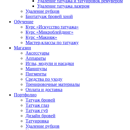
Удаление татуажа и татуировок ремувером
Удаление татуажа лазером
Удаление рубцов
Биотатуаж бровей хной
Обучение
Курс «Искусство татуажа»
Курс «Микроблейдинг»
Курс «Макияж»
Мастер-классы по татуажу
Магазин
Аксессуары
Аппараты
Иглы, модули и насадки
Манипулы
Пигменты
Средства по уходу
Тренировочные материалы
Оплата и доставка
Портфолио
Татуаж бровей
Татуаж глаз
Татуаж губ
Дизайн бровей
Татуировка
Удаление рубцов