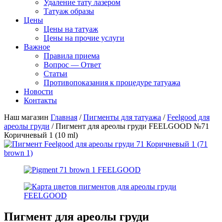
Удаление тату лазером
Татуаж образы
Цены
Цены на татуаж
Цены на прочие услуги
Важное
Правила приема
Вопрос — Ответ
Статьи
Противопоказания к процедуре татуажа
Новости
Контакты
Наш магазин
Главная
/
Пигменты для татуажа
/
Feelgood для
ареолы груди
/ Пигмент для ареолы груди FEELGOOD №71
Коричневый 1 (10 ml)
Пигмент для ареолы груди