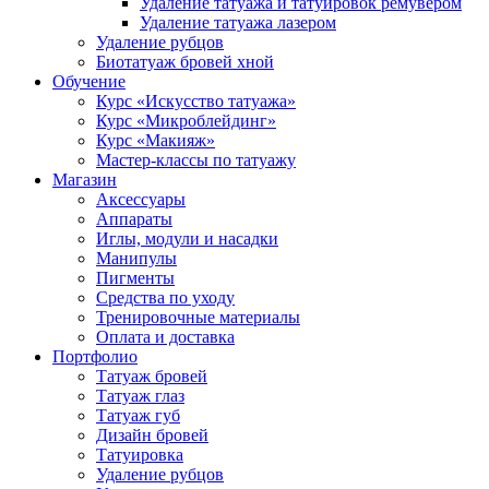
Удаление татуажа и татуировок ремувером
Удаление татуажа лазером
Удаление рубцов
Биотатуаж бровей хной
Обучение
Курс «Искусство татуажа»
Курс «Микроблейдинг»
Курс «Макияж»
Мастер-классы по татуажу
Магазин
Аксессуары
Аппараты
Иглы, модули и насадки
Манипулы
Пигменты
Средства по уходу
Тренировочные материалы
Оплата и доставка
Портфолио
Татуаж бровей
Татуаж глаз
Татуаж губ
Дизайн бровей
Татуировка
Удаление рубцов