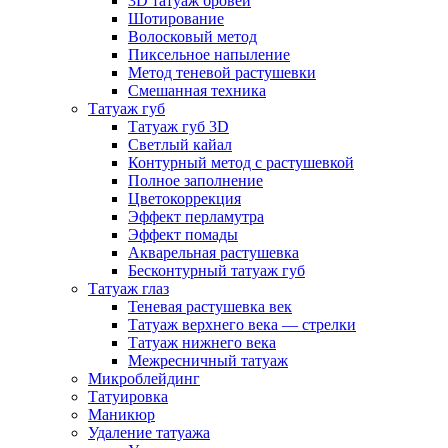
3D татуаж бровей
Шотирование
Волосковый метод
Пиксельное напыление
Метод теневой растушевки
Смешанная техника
Татуаж губ
Татуаж губ 3D
Светлый кайал
Контурный метод с растушевкой
Полное заполнение
Цветокоррекция
Эффект перламутра
Эффект помады
Акварельная растушевка
Бесконтурный татуаж губ
Татуаж глаз
Теневая растушевка век
Татуаж верхнего века — стрелки
Татуаж нижнего века
Межресничный татуаж
Микроблейдинг
Татуировка
Маникюр
Удаление татуажа