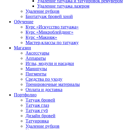
Удаление татуажа и татуировок ремувером
Удаление татуажа лазером
Удаление рубцов
Биотатуаж бровей хной
Обучение
Курс «Искусство татуажа»
Курс «Микроблейдинг»
Курс «Макияж»
Мастер-классы по татуажу
Магазин
Аксессуары
Аппараты
Иглы, модули и насадки
Манипулы
Пигменты
Средства по уходу
Тренировочные материалы
Оплата и доставка
Портфолио
Татуаж бровей
Татуаж глаз
Татуаж губ
Дизайн бровей
Татуировка
Удаление рубцов