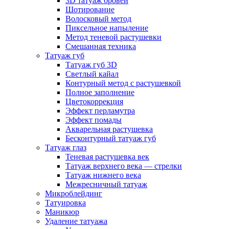
3D татуаж бровей
Шотирование
Волосковый метод
Пиксельное напыление
Метод теневой растушевки
Смешанная техника
Татуаж губ
Татуаж губ 3D
Светлый кайал
Контурный метод с растушевкой
Полное заполнение
Цветокоррекция
Эффект перламутра
Эффект помады
Акварельная растушевка
Бесконтурный татуаж губ
Татуаж глаз
Теневая растушевка век
Татуаж верхнего века — стрелки
Татуаж нижнего века
Межресничный татуаж
Микроблейдинг
Татуировка
Маникюр
Удаление татуажа