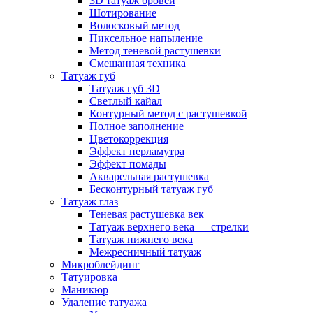
3D татуаж бровей
Шотирование
Волосковый метод
Пиксельное напыление
Метод теневой растушевки
Смешанная техника
Татуаж губ
Татуаж губ 3D
Светлый кайал
Контурный метод с растушевкой
Полное заполнение
Цветокоррекция
Эффект перламутра
Эффект помады
Акварельная растушевка
Бесконтурный татуаж губ
Татуаж глаз
Теневая растушевка век
Татуаж верхнего века — стрелки
Татуаж нижнего века
Межресничный татуаж
Микроблейдинг
Татуировка
Маникюр
Удаление татуажа