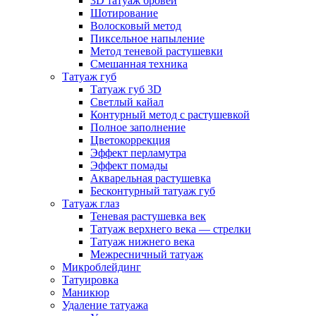
3D татуаж бровей
Шотирование
Волосковый метод
Пиксельное напыление
Метод теневой растушевки
Смешанная техника
Татуаж губ
Татуаж губ 3D
Светлый кайал
Контурный метод с растушевкой
Полное заполнение
Цветокоррекция
Эффект перламутра
Эффект помады
Акварельная растушевка
Бесконтурный татуаж губ
Татуаж глаз
Теневая растушевка век
Татуаж верхнего века — стрелки
Татуаж нижнего века
Межресничный татуаж
Микроблейдинг
Татуировка
Маникюр
Удаление татуажа