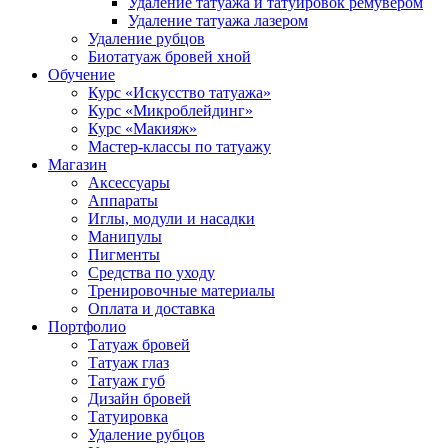
Удаление татуажа и татуировок ремувером
Удаление татуажа лазером
Удаление рубцов
Биотатуаж бровей хной
Обучение
Курс «Искусство татуажа»
Курс «Микроблейдинг»
Курс «Макияж»
Мастер-классы по татуажу
Магазин
Аксессуары
Аппараты
Иглы, модули и насадки
Манипулы
Пигменты
Средства по уходу
Тренировочные материалы
Оплата и доставка
Портфолио
Татуаж бровей
Татуаж глаз
Татуаж губ
Дизайн бровей
Татуировка
Удаление рубцов