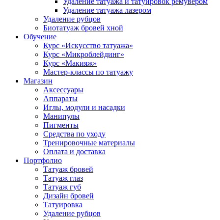
Удаление татуажа и татуировок ремувером
Удаление татуажа лазером
Удаление рубцов
Биотатуаж бровей хной
Обучение
Курс «Искусство татуажа»
Курс «Микроблейдинг»
Курс «Макияж»
Мастер-классы по татуажу
Магазин
Аксессуары
Аппараты
Иглы, модули и насадки
Манипулы
Пигменты
Средства по уходу
Тренировочные материалы
Оплата и доставка
Портфолио
Татуаж бровей
Татуаж глаз
Татуаж губ
Дизайн бровей
Татуировка
Удаление рубцов