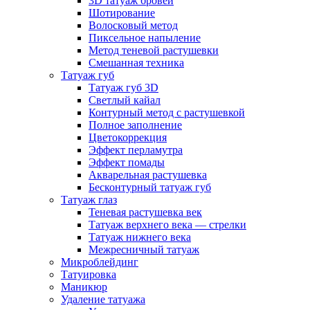
3D татуаж бровей
Шотирование
Волосковый метод
Пиксельное напыление
Метод теневой растушевки
Смешанная техника
Татуаж губ
Татуаж губ 3D
Светлый кайал
Контурный метод с растушевкой
Полное заполнение
Цветокоррекция
Эффект перламутра
Эффект помады
Акварельная растушевка
Бесконтурный татуаж губ
Татуаж глаз
Теневая растушевка век
Татуаж верхнего века — стрелки
Татуаж нижнего века
Межресничный татуаж
Микроблейдинг
Татуировка
Маникюр
Удаление татуажа