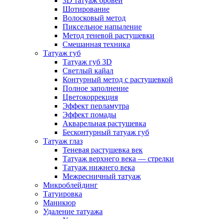
3D татуаж бровей
Шотирование
Волосковый метод
Пиксельное напыление
Метод теневой растушевки
Смешанная техника
Татуаж губ
Татуаж губ 3D
Светлый кайал
Контурный метод с растушевкой
Полное заполнение
Цветокоррекция
Эффект перламутра
Эффект помады
Акварельная растушевка
Бесконтурный татуаж губ
Татуаж глаз
Теневая растушевка век
Татуаж верхнего века — стрелки
Татуаж нижнего века
Межресничный татуаж
Микроблейдинг
Татуировка
Маникюр
Удаление татуажа