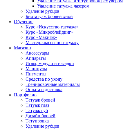
Удаление татуажа и татуировок ремувером
Удаление татуажа лазером
Удаление рубцов
Биотатуаж бровей хной
Обучение
Курс «Искусство татуажа»
Курс «Микроблейдинг»
Курс «Макияж»
Мастер-классы по татуажу
Магазин
Аксессуары
Аппараты
Иглы, модули и насадки
Манипулы
Пигменты
Средства по уходу
Тренировочные материалы
Оплата и доставка
Портфолио
Татуаж бровей
Татуаж глаз
Татуаж губ
Дизайн бровей
Татуировка
Удаление рубцов