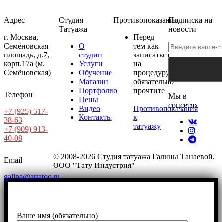
Адрес
Студия
Противопоказания
Подписка на
Татуажа
новости
г. Москва,
Перед
Семёновская
О
тем как
площадь, д.7,
студии
записаться
корп.17а (м.
Услуги
на
Семёновская)
Обучение
процедуру
Магазин
обязательно
Портфолио
прочтите
Телефон
Мы в
Цены
соцсетях
Видео
Противопоказания
+7 (925) 517-
Контакты
к
38-63
татуажу
+7 (909) 913-
40-08
© 2008-2026 Студия татуажа Галины Танаевой.
Email
ООО "Тату Индустрия"
galina@artatoo.ru
Ваше имя (обязательно)