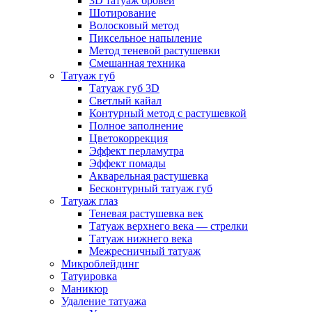
3D татуаж бровей
Шотирование
Волосковый метод
Пиксельное напыление
Метод теневой растушевки
Смешанная техника
Татуаж губ
Татуаж губ 3D
Светлый кайал
Контурный метод с растушевкой
Полное заполнение
Цветокоррекция
Эффект перламутра
Эффект помады
Акварельная растушевка
Бесконтурный татуаж губ
Татуаж глаз
Теневая растушевка век
Татуаж верхнего века — стрелки
Татуаж нижнего века
Межресничный татуаж
Микроблейдинг
Татуировка
Маникюр
Удаление татуажа