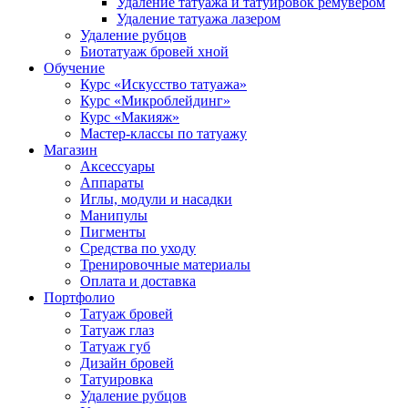
Удаление татуажа и татуировок ремувером
Удаление татуажа лазером
Удаление рубцов
Биотатуаж бровей хной
Обучение
Курс «Искусство татуажа»
Курс «Микроблейдинг»
Курс «Макияж»
Мастер-классы по татуажу
Магазин
Аксессуары
Аппараты
Иглы, модули и насадки
Манипулы
Пигменты
Средства по уходу
Тренировочные материалы
Оплата и доставка
Портфолио
Татуаж бровей
Татуаж глаз
Татуаж губ
Дизайн бровей
Татуировка
Удаление рубцов