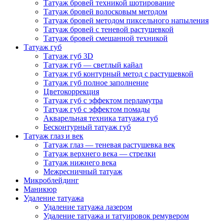
Татуаж бровей техникой шотирование
Татуаж бровей волосковым методом
Татуаж бровей методом пиксельного напыления
Татуаж бровей с теневой растушевкой
Татуаж бровей смешанной техникой
Татуаж губ
Татуаж губ 3D
Татуаж губ — светлый кайал
Татуаж губ контурный метод с растушевкой
Татуаж губ полное заполнение
Цветокоррекция
Татуаж губ с эффектом перламутра
Татуаж губ с эффектом помады
Акварельная техника татуажа губ
Бесконтурный татуаж губ
Татуаж глаз и век
Татуаж глаз — теневая растушевка век
Татуаж верхнего века — стрелки
Татуаж нижнего века
Межресничный татуаж
Микроблейдинг
Маникюр
Удаление татуажа
Удаление татуажа лазером
Удаление татуажа и татуировок ремувером