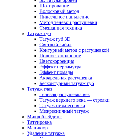
3D татуаж бровей
Шотирование
Волосковый метод
Пиксельное напыление
Метод теневой растушевки
Смешанная техника
Татуаж губ
Татуаж губ 3D
Светлый кайал
Контурный метод с растушевкой
Полное заполнение
Цветокоррекция
Эффект перламутра
Эффект помады
Акварельная растушевка
Бесконтурный татуаж губ
Татуаж глаз
Теневая растушевка век
Татуаж верхнего века — стрелки
Татуаж нижнего века
Межресничный татуаж
Микроблейдинг
Татуировка
Маникюр
Удаление татуажа