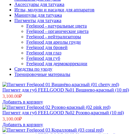
Аксессуары для татуажа
Иглы, модули и насадки для аппаратов
Манипулы для татуажа
Пигменты для татуажа
Feelgood - натуральные цвета
Feelgood - органические цвета
Feelgood - нейтрализаторы
Feelgood для ареолы груди
Feelgood для бровей
Feelgood для глаз
Feelgood для губ
Feelgood для дермокоррекции
Средства по уходу
Тренировочные материалы
Пигмент для губ FEELGOOD №01 Вишнево-красный (10 ml)
3,100.00
₽
Добавить в корзину
Пигмент для губ FEELGOOD №02 Розово-красный (10 ml)
3,100.00
₽
Добавить в корзину