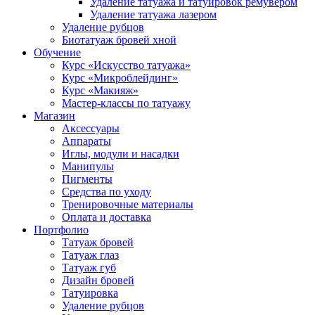
Удаление татуажа и татуировок ремувером
Удаление татуажа лазером
Удаление рубцов
Биотатуаж бровей хной
Обучение
Курс «Искусство татуажа»
Курс «Микроблейдинг»
Курс «Макияж»
Мастер-классы по татуажу
Магазин
Аксессуары
Аппараты
Иглы, модули и насадки
Манипулы
Пигменты
Средства по уходу
Тренировочные материалы
Оплата и доставка
Портфолио
Татуаж бровей
Татуаж глаз
Татуаж губ
Дизайн бровей
Татуировка
Удаление рубцов