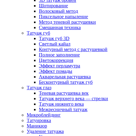
3D татуаж бровей
Шотирование
Волосковый метод
Пиксельное напыление
Метод теневой растушевки
Смешанная техника
Татуаж губ
Татуаж губ 3D
Светлый кайал
Контурный метод с растушевкой
Полное заполнение
Цветокоррекция
Эффект перламутра
Эффект помады
Акварельная растушевка
Бесконтурный татуаж губ
Татуаж глаз
Теневая растушевка век
Татуаж верхнего века — стрелки
Татуаж нижнего века
Межресничный татуаж
Микроблейдинг
Татуировка
Маникюр
Удаление татуажа