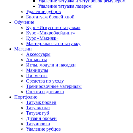
Удаление татуажа и татуировок ремувером
Удаление татуажа лазером
Удаление рубцов
Биотатуаж бровей хной
Обучение
Курс «Искусство татуажа»
Курс «Микроблейдинг»
Курс «Макияж»
Мастер-классы по татуажу
Магазин
Аксессуары
Аппараты
Иглы, модули и насадки
Манипулы
Пигменты
Средства по уходу
Тренировочные материалы
Оплата и доставка
Портфолио
Татуаж бровей
Татуаж глаз
Татуаж губ
Дизайн бровей
Татуировка
Удаление рубцов