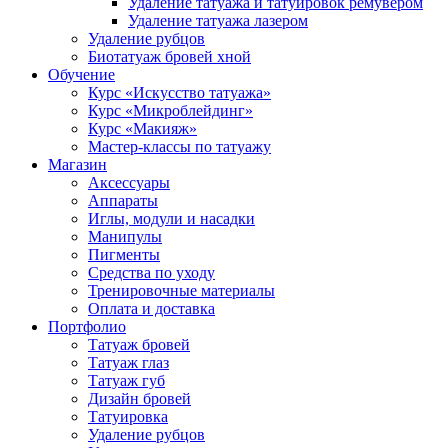
Удаление татуажа и татуировок ремувером
Удаление татуажа лазером
Удаление рубцов
Биотатуаж бровей хной
Обучение
Курс «Искусство татуажа»
Курс «Микроблейдинг»
Курс «Макияж»
Мастер-классы по татуажу
Магазин
Аксессуары
Аппараты
Иглы, модули и насадки
Манипулы
Пигменты
Средства по уходу
Тренировочные материалы
Оплата и доставка
Портфолио
Татуаж бровей
Татуаж глаз
Татуаж губ
Дизайн бровей
Татуировка
Удаление рубцов