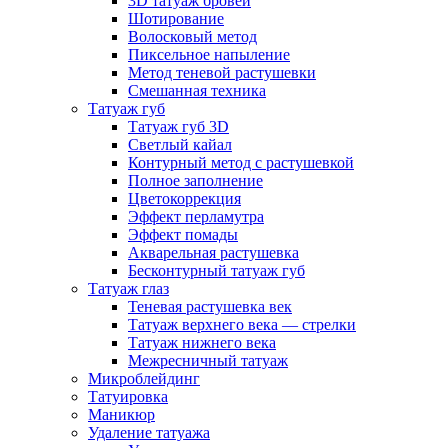
3D татуаж бровей
Шотирование
Волосковый метод
Пиксельное напыление
Метод теневой растушевки
Смешанная техника
Татуаж губ
Татуаж губ 3D
Светлый кайал
Контурный метод с растушевкой
Полное заполнение
Цветокоррекция
Эффект перламутра
Эффект помады
Акварельная растушевка
Бесконтурный татуаж губ
Татуаж глаз
Теневая растушевка век
Татуаж верхнего века — стрелки
Татуаж нижнего века
Межресничный татуаж
Микроблейдинг
Татуировка
Маникюр
Удаление татуажа