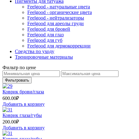
Пигменты для татуажа
Feelgood - натуральные цвета
Feelgood - органические цвета
Feelgood - нейтрализаторы
Feelgood для ареолы груди
Feelgood для бровей
Feelgood для глаз
Feelgood для губ
Feelgood для дермокоррекции
Средства по уходу
Тренировочные материалы
Фильтр по цене
Фильтровать
Коврик брови/глаза
600.00
₽
Добавить в корзину
Коврик глаза/губы
200.00
₽
Добавить в корзину
Коврик глаза/губы